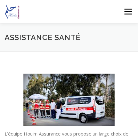
Aller au contenu
Menu
ACCUEIL
PARTICULIERS
PROFESSIONNELS
ASSISTANCE SANTÉ
ENTREPRISES
CONTACT
PARTENAIRES
ACCUEIL
FAQ – QUESTIONS FRÉQUENTES S
L’équipe Houlm Assurance vous propose un large choix de