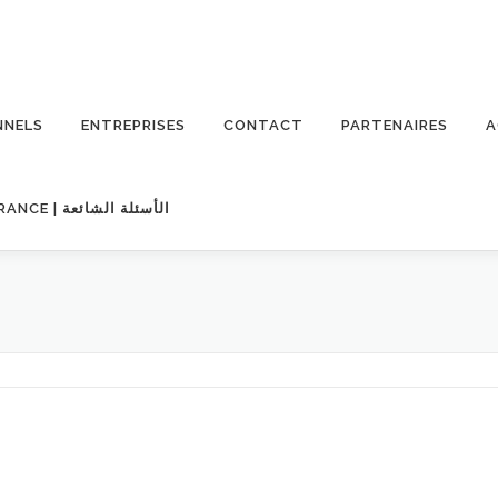
NNELS
ENTREPRISES
CONTACT
PARTENAIRES
A
FAQ – QUESTIONS FRÉQUENTES SUR L’ASSURANCE | الأسئلة الشائعة