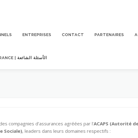
NNELS
ENTREPRISES
CONTACT
PARTENAIRES
A
FAQ – QUESTIONS FRÉQUENTES SUR L’ASSURANCE | الأسئلة الشائعة
des compagnies d’assurances agréées par l’
ACAPS (Autorité d
e Sociale)
, leaders dans leurs domaines respectifs :